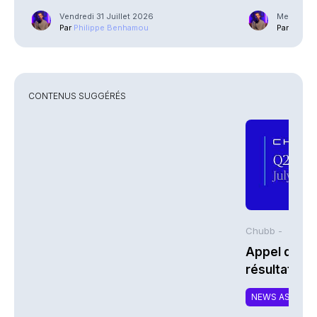
Street
Vendredi 31 Juillet 2026
Mercredi 2
Par
Philippe Benhamou
Par
Phili
CONTENUS SUGGÉRÉS
Chubb -
Appel de co
résultats d
2026 de Chu
NEWS ASSURA