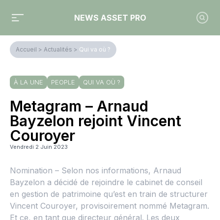
NEWS ASSET PRO
Accueil
>
Actualités
>
Qui va où ?
À LA UNE
PEOPLE
QUI VA OÙ ?
Metagram – Arnaud
Bayzelon rejoint Vincent
Couroyer
Vendredi 2 Juin 2023
Nomination – Selon nos informations, Arnaud
Bayzelon a décidé de rejoindre le cabinet de conseil
en gestion de patrimoine qu’est en train de structurer
Vincent Couroyer, provisoirement nommé Metagram.
Et ce, en tant que directeur général. Les deux