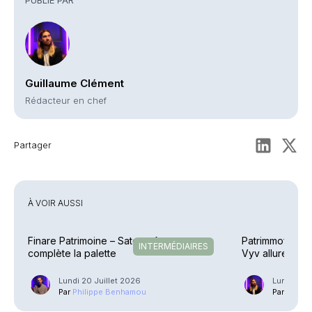
Guillaume Clément
Rédacteur en chef
Partager
À VOIR AUSSI
Finare Patrimoine – Sateco Assurance
Patrimmofi – Ac
INTERMÉDIAIRES
complète la palette
Vyv allure
Lundi 20 Juillet 2026
Lundi 13 J
Par
Philippe Benhamou
Par
Guilla