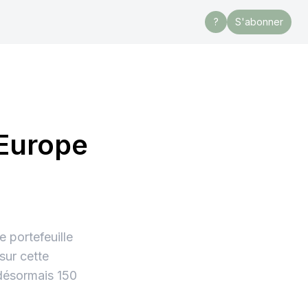
?
S'abonner
’Europe
e portefeuille
sur cette
 désormais 150