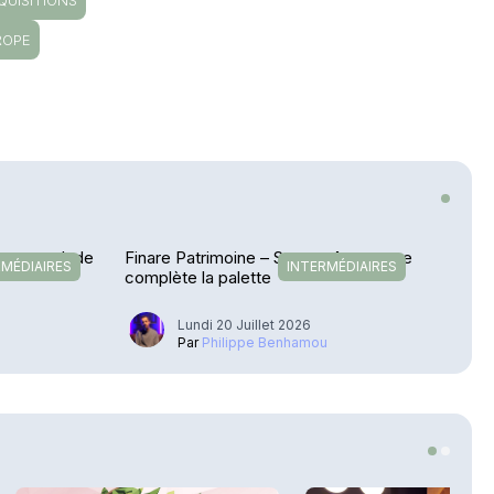
QUISITIONS
ROPE
etour en Inde
Finare Patrimoine – Sateco Assurance
RMÉDIAIRES
INTERMÉDIAIRES
complète la palette
Lundi 20 Juillet 2026
u
Par
Philippe Benhamou