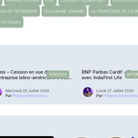
S
ARNAUD OLIVIER
CGP
CLÉMENT DESBONNET
FUSIONS/AC
ION DE PATRIMOINE
GUILLAUME LEMAIRE
LA FINANCIÈRE DE L’EU
CTIS FUSAC
is – Cession en vue d’une
BNP Paribas Cardif – De r
SERVICES
INTE
treprise latino-américaine à State
avec IndiaFirst Life
et
Mercredi 29 Juillet 2026
Lundi 27 Juillet 2026
Par
Philippe Benhamou
Par
Philippe Benhamo