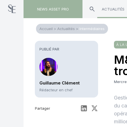
NEWS ASSET PRO
ACTUALITÉS
Accueil
>
Actualités
>
Intermédiaires
À LA 
PUBLIÉ PAR
M&
tr
Mercre
Guillaume Clément
Rédacteur en chef
Gesti
du ca
Partager
opéra
milli