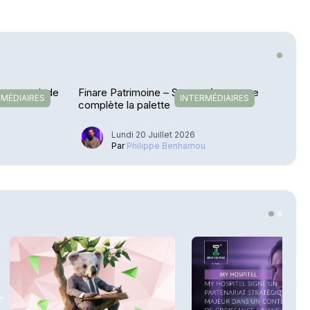
etour en Inde
Finare Patrimoine – Sateco Assurance
RMÉDIAIRES
INTERMÉDIAIRES
complète la palette
Lundi 20 Juillet 2026
u
Par
Philippe Benhamou
.