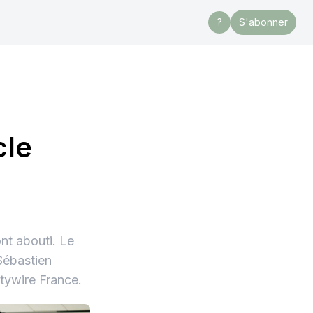
?
S'abonner
cle
nt abouti. Le
 Sébastien
itywire France.