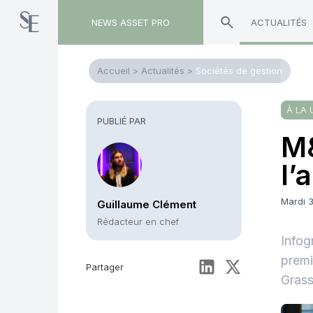
NEWS ASSET PRO
ACTUALITÉS
Accueil
>
Actualités
>
Sociétés de gestion
À LA 
PUBLIÉ PAR
M&
l’
Mardi 
Guillaume Clément
Rédacteur en chef
Infog
premi
Partager
Grass