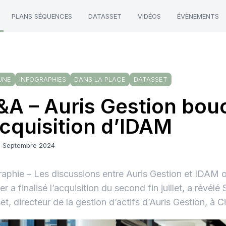
PLANS SÉQUENCES
DATASSET
VIDÉOS
ÉVÈNEMENTS
UNE
INFOGRAPHIES
DANS LA PLACE
DATASSET
A – Auris Gestion bou
acquisition d’IDAM
3 Septembre 2024
raphie – Les discussions entre Auris Gestion et IDAM o
er a finalisé l’acquisition du second fin juillet, a révélé
et, directeur de la gestion d’actifs d’Auris Gestion, à C