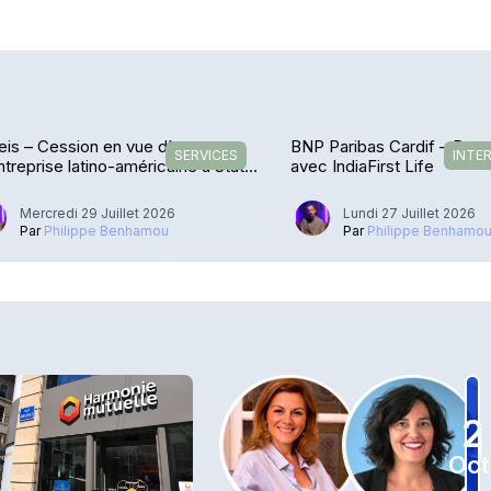
is – Cession en vue d’une
BNP Paribas Cardif – De r
SERVICES
INTE
treprise latino-américaine à State
avec IndiaFirst Life
et
Mercredi 29 Juillet 2026
Lundi 27 Juillet 2026
Par
Philippe Benhamou
Par
Philippe Benhamo
2
Oct