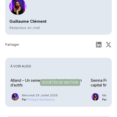
Guillaume Clément
Rédacteur en chef
Partager
À VOIR AUSSI
Atland – Un semestre porté par la gestion
Sienna Private
SOCIÉTÉS DE GESTION
d’actifs
capital finalisé
Mercredi 29 Juillet 2026
Mardi 2 J
Par
Philippe Benhamou
Par
Guilla