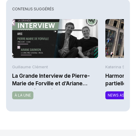
CONTENUS SUGGÉRÉS
Guillaume Clément
Katerina Stergi
La Grande Interview de Pierre-
Harmonie Mu
Marie de Forville et d’Ariane
partielle du 
Darmon (Ivesta)
MTCAT
À LA UNE
NEWS ASSURA