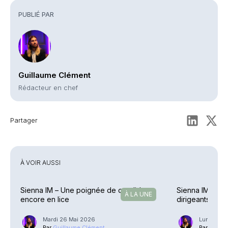
PUBLIÉ PAR
Guillaume Clément
Rédacteur en chef
Partager
À VOIR AUSSI
Sienna IM – Une poignée de candidats
Sienna IM – Va
À LA UNE
encore en lice
dirigeants
Mardi 26 Mai 2026
Lundi 25 
Par
Guillaume Clément
Par
Guilla