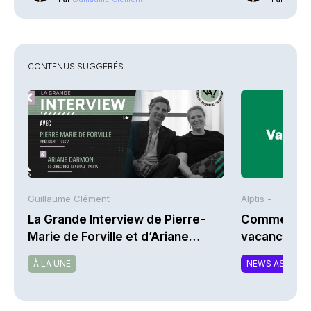
CONTENUS SUGGÉRÉS
Guillaume Clément
Alptis -
La Grande Interview de Pierre-
Comment bi
Marie de Forville et d’Ariane
vacances à 
Darmon (Ivesta)
À LA UNE
NEWS ASSURA