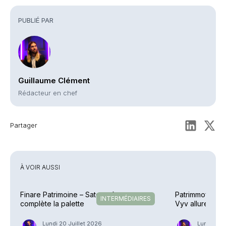
Commentaires
PUBLIÉ PAR
Guillaume Clément
Rédacteur en chef
Partager
À VOIR AUSSI
Finare Patrimoine – Sateco Assurance
Patrimmofi – Ac
INTERMÉDIAIRES
complète la palette
Vyv allure
Lundi 20 Juillet 2026
Lundi 13 J