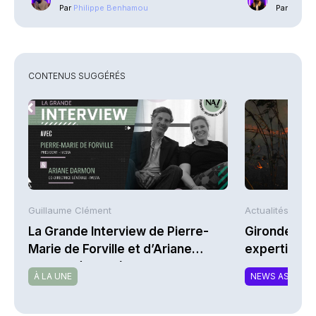
Par
Philippe Benhamou
Par
Guilla
CONTENUS SUGGÉRÉS
Guillaume Clément
Actualités AFP
La Grande Interview de Pierre-
Gironde : L
Marie de Forville et d’Ariane
expertises 
Darmon (Ivesta)
À LA UNE
NEWS ASSURA