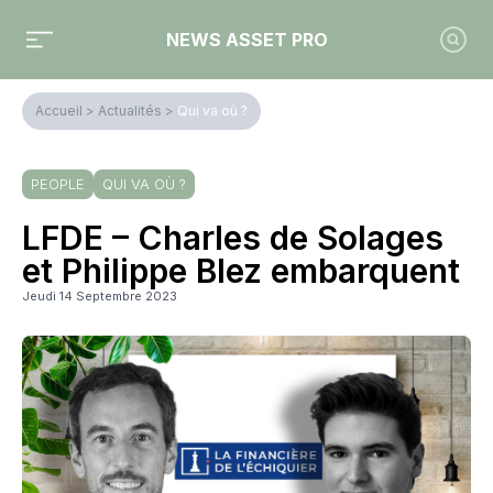
NEWS ASSET PRO
Accueil
>
Actualités
>
Qui va où ?
PEOPLE
QUI VA OÙ ?
LFDE – Charles de Solages
et Philippe Blez embarquent
Jeudi 14 Septembre 2023