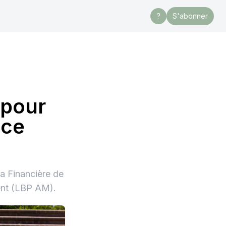
?
S'abonner
 pour
nce
La Financière de
ent (LBP AM).