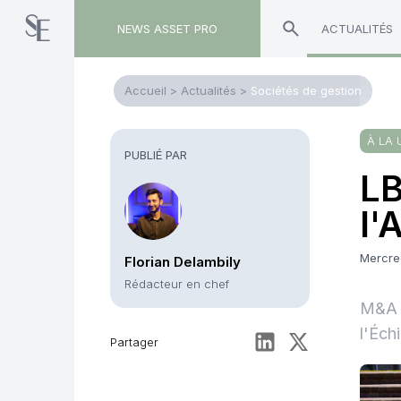
NEWS ASSET PRO
ACTUALITÉS
Accueil
>
Actualités
>
Sociétés de gestion
À LA 
PUBLIÉ PAR
LB
l'
Mercre
Florian Delambily
Rédacteur en chef
M&A –
l'Éch
Partager