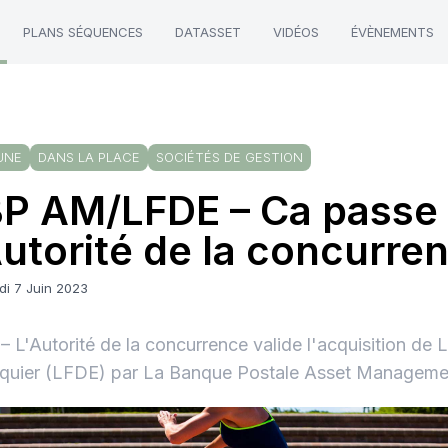
PLANS SÉQUENCES
DATASSET
VIDÉOS
ÉVÈNEMENTS
UNE
DANS LA PLACE
SOCIÉTÉS DE GESTION
P AM/LFDE – Ca passe
Autorité de la concurre
di 7 Juin 2023
 L'Autorité de la concurrence valide l'acquisition de 
iquier (LFDE) par La Banque Postale Asset Managem