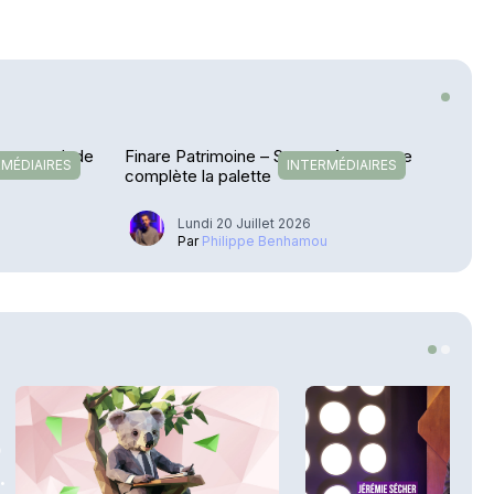
etour en Inde
Finare Patrimoine – Sateco Assurance
RMÉDIAIRES
INTERMÉDIAIRES
complète la palette
Lundi 20 Juillet 2026
u
Par
Philippe Benhamou
3
.