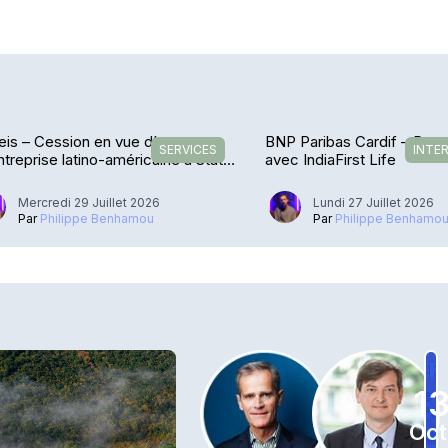
is – Cession en vue d’une
BNP Paribas Cardif – De r
SERVICES
INTE
treprise latino-américaine à State
avec IndiaFirst Life
et
Mercredi 29 Juillet 2026
Lundi 27 Juillet 2026
Par
Philippe Benhamou
Par
Philippe Benhamo
1
Oct