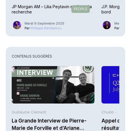
JP Morgan AM – Lilia Peytavin renforce la
J.P. Morgan AM
PEOPLE
recherche
bord
Mardi 9 Septembre 2025
Mercredi 
Par
Philippe Benhamou
Par
Ariane
CONTENUS SUGGÉRÉS
Guillaume Clément
Chubb -
La Grande Interview de Pierre-
Appel de co
Marie de Forville et d’Ariane
résultats d