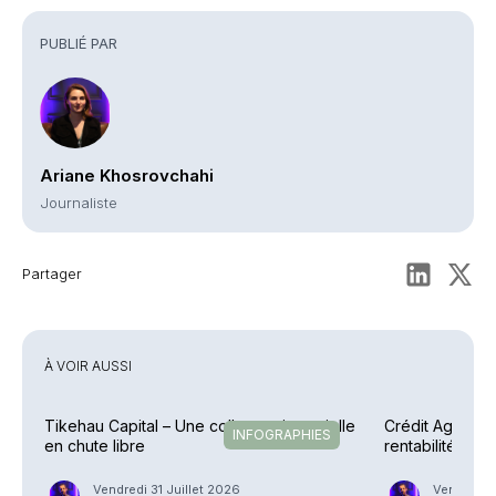
PUBLIÉ PAR
Ariane Khosrovchahi
Journaliste
Partager
À VOIR AUSSI
Tikehau Capital – Une collecte trimestrielle
Crédit Agricole
INFOGRAPHIES
en chute libre
rentabilité en 
explosent
Vendredi 31 Juillet 2026
Vendredi 3