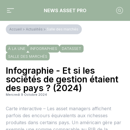
NEWS ASSET PRO
Accueil
>
Actualités
>
Salle des marchés
À LA UNE
INFOGRAPHIES
DATASSET
SALLE DES MARCHÉS
Infographie - Et si les
sociétés de gestion étaient
des pays ? (2024)
Mercredi 9 Octobre 2024
Carte interactive – Les asset managers affichent
parfois des encours équivalents aux richesses
produites dans certains pays. Un américain gère par
exemple une somme comparable au PIB de la