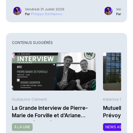
explosent
Vendredi 31 Juillet 2026
Vendredi 3
Par
Philippe Benhamou
Par
Phili
CONTENUS SUGGÉRÉS
Guillaume Clément
Katerina Stergi
La Grande Interview de Pierre-
Mutuelles : 
Marie de Forville et d’Ariane
Prévoyance 
Darmon (Ivesta)
de la Math
À LA UNE
NEWS ASSURA