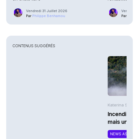
explosent
Vendredi 31 Juillet 2026
Vendredi 3
Par
Philippe Benhamou
Par
Phili
CONTENUS SUGGÉRÉS
Katerina Stergi
Incendies : 
mais une ex
NEWS ASSURA