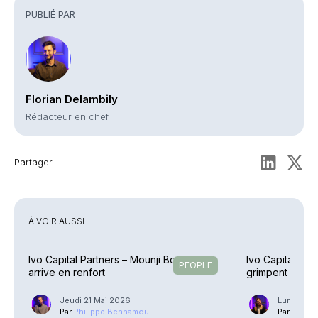
PUBLIÉ PAR
Florian Delambily
Rédacteur en chef
Partager
À VOIR AUSSI
Ivo Capital Partners – Mounji Boulahdour
Ivo Capital Par
PEOPLE
arrive en renfort
grimpent de p
Jeudi 21 Mai 2026
Lundi 9 F
Par
Philippe Benhamou
Par
Guilla