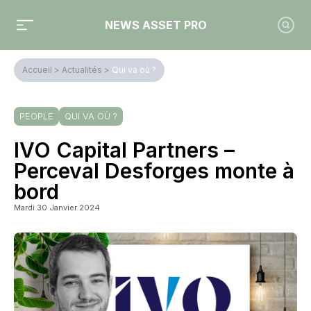
NEWS ASSET PRO
Accueil
>
Actualités
>
Qui va où ?
PEOPLE
QUI VA OÙ ?
IVO Capital Partners –
Perceval Desforges monte à
bord
Mardi 30 Janvier 2024