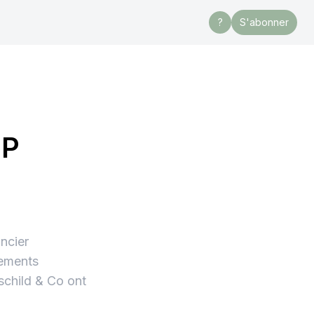
?
S'abonner
GP
ancier
cements
schild & Co ont