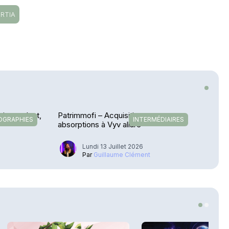
RTIA
is reculent,
Patrimmofi – Acquisitions et
OGRAPHIES
INTERMÉDIAIRES
absorptions à Vyv allure
Lundi 13 Juillet 2026
u
Par
Guillaume Clément