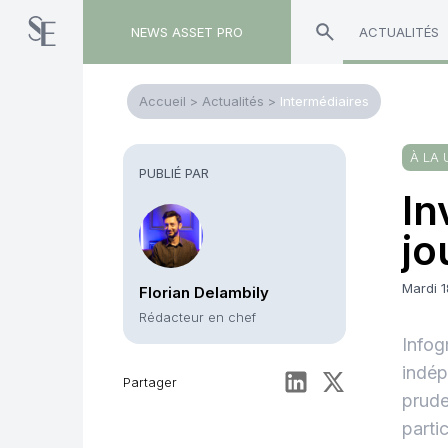
NEWS ASSET PRO
ACTUALITÉS
Accueil
>
Actualités
>
Intermédiaires
À LA 
PUBLIÉ PAR
In
jo
Mardi 1
Florian Delambily
Rédacteur en chef
Infog
indép
Partager
prude
parti