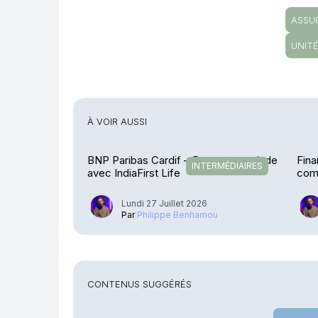
ASSU
UNIT
À VOIR AUSSI
BNP Paribas Cardif – De retour en Inde
Fina
INTERMÉDIAIRES
avec IndiaFirst Life
comp
Lundi 27 Juillet 2026
Par
Philippe Benhamou
CONTENUS SUGGÉRÉS