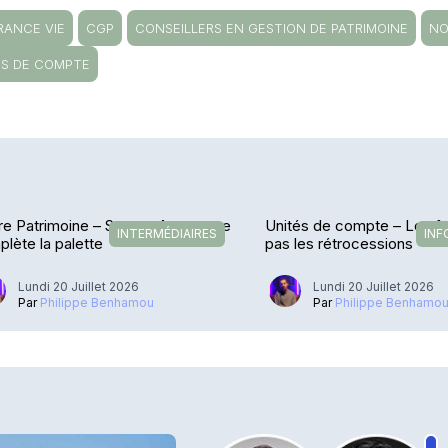
RANCE VIE
CGP
CONSEILLERS EN GESTION DE PATRIMOINE
NO
ÉS DE COMPTE
re Patrimoine – Sateco Assurance
Unités de compte – Les fra
INTERMÉDIAIRES
INF
lète la palette
pas les rétrocessions
Lundi 20 Juillet 2026
Lundi 20 Juillet 2026
Par
Philippe Benhamou
Par
Philippe Benhamo