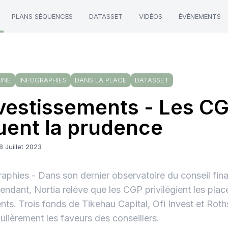
PLANS SÉQUENCES
DATASSET
VIDÉOS
ÉVÈNEMENTS
UNE
INFOGRAPHIES
DANS LA PLACE
DATASSET
vestissements - Les C
uent la prudence
8 Juillet 2023
raphies - Dans son dernier observatoire du conseil fin
endant, Nortia relève que les CGP privilégient les pla
nts. Trois fonds de Tikehau Capital, Ofi Invest et Roth
culièrement les faveurs des conseillers.