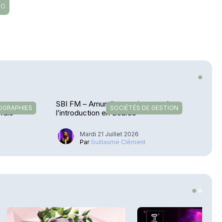
CO
es
SBI FM – Amundi se projette après
OGRAPHIES
SOCIÉTÉS DE GESTION
afale
l’introduction en Bourse
Mardi 21 Juillet 2026
u
Par
Guillaume Clément