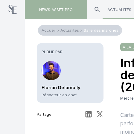
NEWS ASSET PRO
ACTUALITÉS
Accueil
>
Actualités
>
Salle des marchés
À LA 
PUBLIÉ PAR
In
de
(2
Florian Delambily
Rédacteur en chef
Mercred
Partager
Carte
parfo
moind