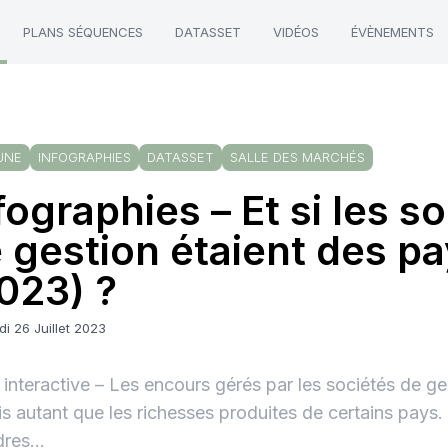
PLANS SÉQUENCES
DATASSET
VIDÉOS
ÉVÈNEMENTS
UNE
INFOGRAPHIES
DATASSET
SALLE DES MARCHÉS
fographies – Et si les s
 gestion étaient des p
023) ?
i 26 Juillet 2023
 interactive – Les encours gérés par les sociétés de ge
is autant que les richesses produites de certains pays.
res...