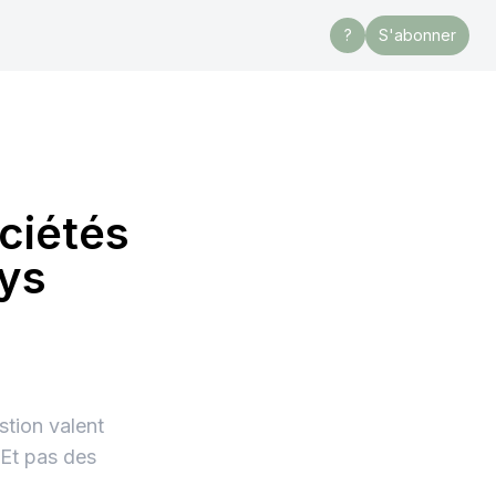
?
S'abonner
ociétés
ays
stion valent
 Et pas des