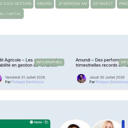
FS SOUS GESTION
AMUNDI
JP MORGAN AM
OFI INVEST
PIM
AU CAPITAL
it Agricole – Les encours et la
Amundi – Des performanc
INFOGRAPHIES
INF
abilité en gestion de fortune
trimestrielles records en r
losent
Vendredi 31 Juillet 2026
Jeudi 30 Juillet 2026
Par
Philippe Benhamou
Par
Philippe Benhamo