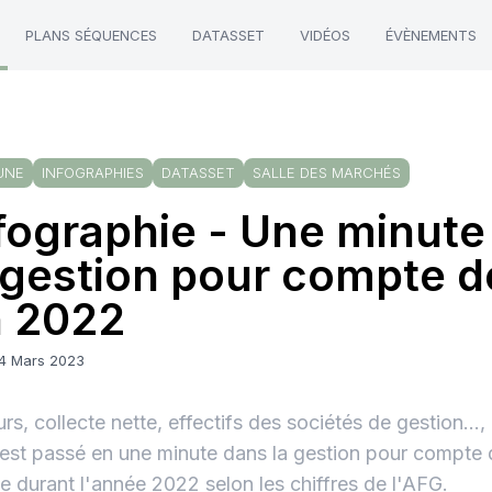
PLANS SÉQUENCES
DATASSET
VIDÉOS
ÉVÈNEMENTS
UNE
INFOGRAPHIES
DATASSET
SALLE DES MARCHÉS
fographie - Une minute
 gestion pour compte de
 2022
14 Mars 2023
rs, collecte nette, effectifs des sociétés de gestion...
'est passé en une minute dans la gestion pour compte d
e durant l'année 2022 selon les chiffres de l'AFG.