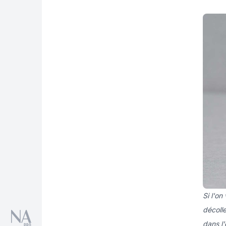
Si l'o
décoll
dans l'