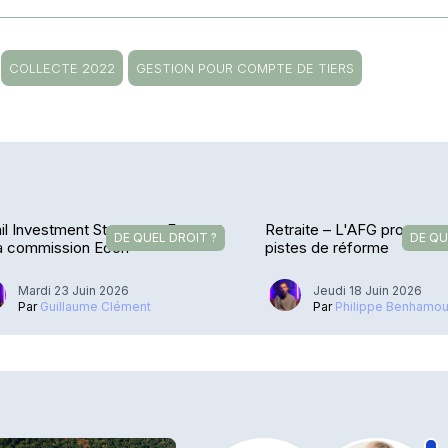
COLLECTE 2022
GESTION POUR COMPTE DE TIERS
il Investment Strategy – Feu vert
Retraite – L'AFG propose 
DE QUEL DROIT ?
DE QU
la commission Econ
pistes de réforme
Mardi 23 Juin 2026
Jeudi 18 Juin 2026
Par
Guillaume Clément
Par
Philippe Benhamo