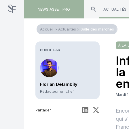
NEWS ASSET PRO
ACTUALITÉS
Accueil
>
Actualités
>
Salle des marchés
À LA 
PUBLIÉ PAR
In
la
en
Florian Delambily
Rédacteur en chef
Mardi 
Partager
Encou
qui s
Franc