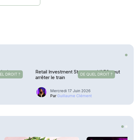
plusieurs
Retail Investment Strategy – L’AFG veut
EL DROIT ?
DE QUEL DROIT ?
arrêter le train
Mercredi 17 Juin 2026
u
Par
Guillaume Clément