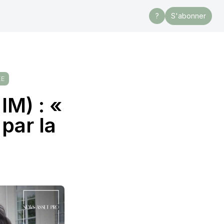
?
S'abonner
ÉE
IM) : «
par la