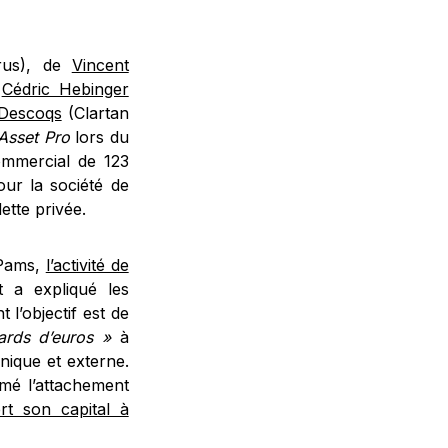
us), de
Vincent
e
Cédric Hebinger
 Descoqs
(Clartan
Asset Pro
lors du
mmercial de 123
ur la société de
ette privée.
 Pams,
l’activité de
t a expliqué les
l’objectif est de
iards d’euros »
à
anique et externe.
rmé l’attachement
rt son capital à