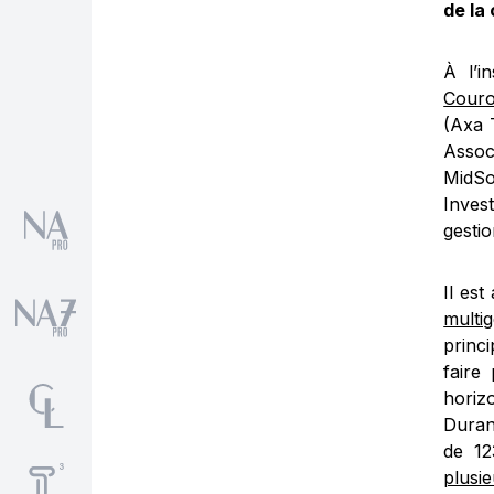
de la 
À l’in
Couro
(Axa 
Assoc
MidSo
Inves
gestio
Il es
multi
princ
faire
horizo
Duran
de 1
plusi