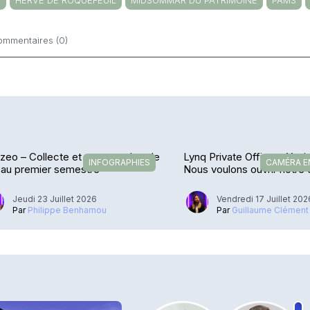
M
HERVÉ DE ROQUEFEUIL
MIDSOMMAR DU PATRIMOINE
PAMS
ommentaires (0)
ntaires
zeo – Collecte et encours dans le
Lynq Private Office – Yacin
INFOGRAPHIES
CAMÉRA 
 au premier semestre
Nous voulons ouvrir notre 
confrères »
Jeudi 23 Juillet 2026
Vendredi 17 Juillet 202
Par
Philippe Benhamou
Par
Guillaume Clément