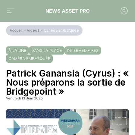
NEWS ASSET PRO
Accueil
>
Vidéos
>
Caméra Embarquée
À LA UNE
DANS LA PLACE
INTERMÉDIAIRES
CAMÉRA EMBARQUÉE
Patrick Ganansia (Cyrus) : «
Nous préparons la sortie de
Bridgepoint »
Vendredi 13 Juin 2025