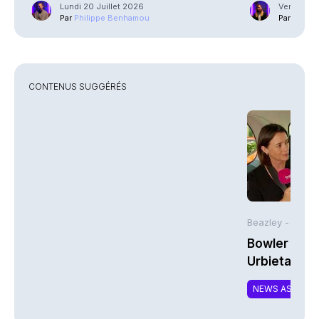
Lundi 20 Juillet 2026
Vendredi 1
Par
Philippe Benhamou
Par
Guilla
CONTENUS SUGGÉRÉS
Beazley -
Bowler Broa
Urbieta | A
NEWS ASSURA