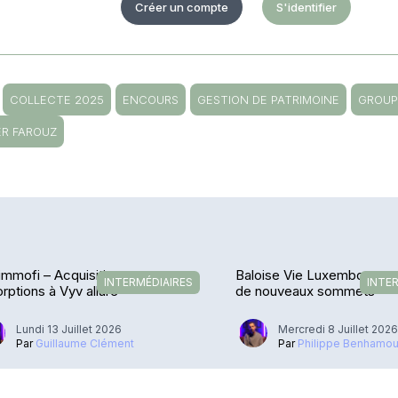
Créer un compte
S'identifier
COLLECTE 2025
ENCOURS
GESTION DE PATRIMOINE
GROUP
ER FAROUZ
immofi – Acquisitions et
Baloise Vie Luxembourg -
INTERMÉDIAIRES
INTE
rptions à Vyv allure
de nouveaux sommets
Lundi 13 Juillet 2026
Mercredi 8 Juillet 202
Par
Guillaume Clément
Par
Philippe Benhamo