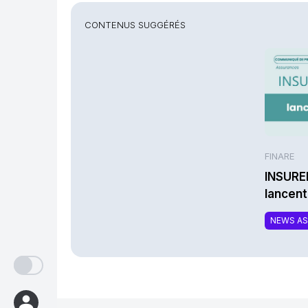
CONTENUS SUGGÉRÉS
FINARE
INSURE
lancen
une nou
NEWS A
complé
respon