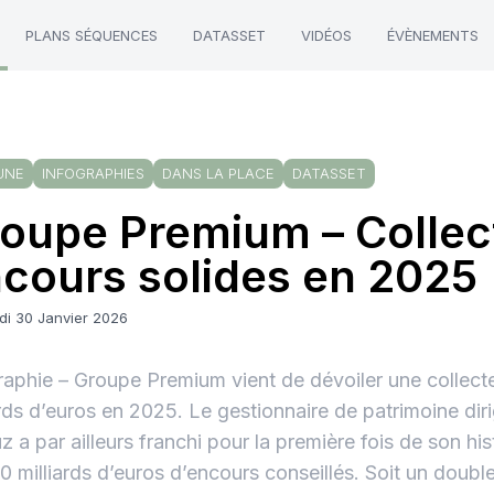
PLANS SÉQUENCES
DATASSET
VIDÉOS
ÉVÈNEMENTS
UNE
INFOGRAPHIES
DANS LA PLACE
DATASSET
oupe Premium – Collec
cours solides en 2025
di 30 Janvier 2026
raphie – Groupe Premium vient de dévoiler une collect
ards d’euros en 2025. Le gestionnaire de patrimoine diri
z a par ailleurs franchi pour la première fois de son hist
0 milliards d’euros d’encours conseillés. Soit un doub