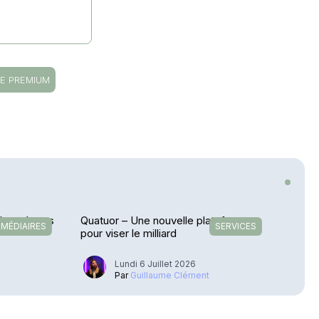
E PREMIUM
 Lancé vers
Quatuor – Une nouvelle plateforme
RMÉDIAIRES
SERVICES
pour viser le milliard
6
Lundi 6 Juillet 2026
u
Par
Guillaume Clément