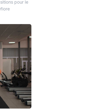
itions pour le
fiore