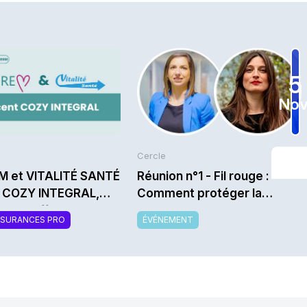
5
Nov
Cercle
M et VITALITÉ SANTÉ
Réunion n°1 - Fil rouge :
t COZY INTEGRAL,
Comment protéger la
velle offre de
marque et la promesse
SSURANCES PRO
ÉVÉNEMENT
mentaire santé
relationnelle dans un monde
sable et modulable
d’assurance en crise
(climat, assurabilité, hausse
des prix) ? - Saison
2026/2027