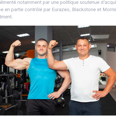
alimenté notamment par une politique soutenue d’acquis
e en partie contrôlé par Eurazeo, Blackstone et Monte
tment.