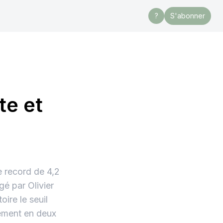
?
S'abonner
te et
e record de 4,2
gé par Olivier
oire le seuil
lement en deux