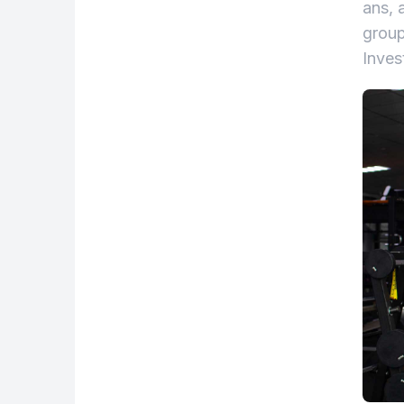
ans, 
group
Inves