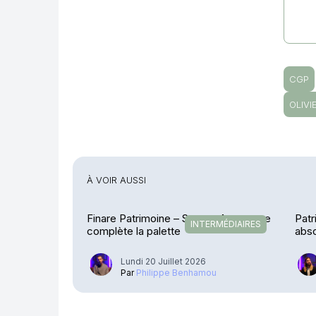
CGP
OLIVI
À VOIR AUSSI
Finare Patrimoine – Sateco Assurance
Patr
INTERMÉDIAIRES
complète la palette
abso
Lundi 20 Juillet 2026
Par
Philippe Benhamou