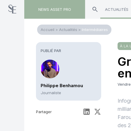
NEWS ASSET PRO
ACTUALITÉS
Accueil
>
Actualités
>
Intermédiaires
À LA 
PUBLIÉ PAR
Gr
en
Vendre
Philippe Benhamou
Journaliste
Infog
milli
Partager
Farou
des 2