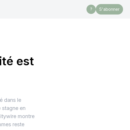
?
S'abonner
ité est
é dans le
e stagne en
itywire montre
emmes reste