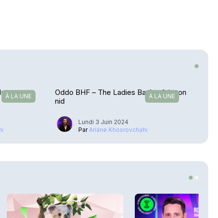
ds se met
Oddo BHF – The Ladies Bank a fait son
À LA UNE
À LA UNE
nid
Lundi 3 Juin 2024
hi
Par
Ariane Khosrovchahi