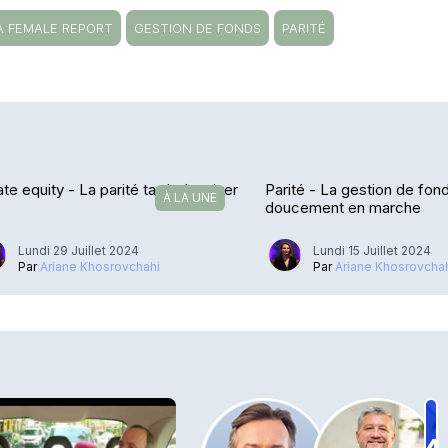
A FEMALE REPORT
GESTION DE FONDS
PARITÉ
ate equity - La parité tarde à arriver
Parité - La gestion de fon
À LA UNE
doucement en marche
Lundi 29 Juillet 2024
Lundi 15 Juillet 2024
Par
Ariane Khosrovchahi
Par
Ariane Khosrovcha