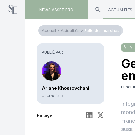
NEWS ASSET PRO
ACTUALITÉS
Accueil
>
Actualités
>
Salle des marchés
À LA 
PUBLIÉ PAR
Ge
en
Lundi 
Ariane Khosrovchahi
Journaliste
Infog
monde
Partager
Franc
aussi