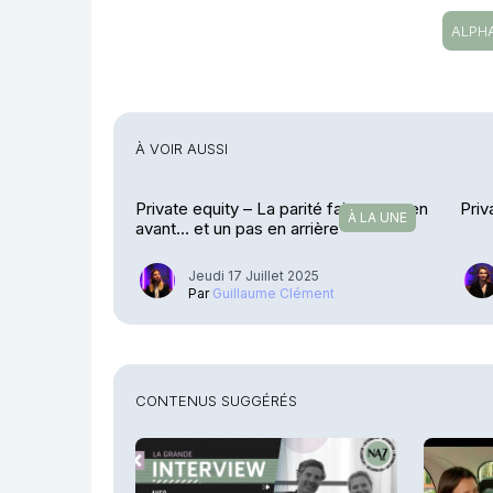
ALPH
À VOIR AUSSI
Private equity – La parité fait un pas en
Priv
À LA UNE
avant… et un pas en arrière
Jeudi 17 Juillet 2025
Par
Guillaume Clément
CONTENUS SUGGÉRÉS