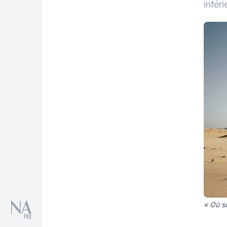
infér
« Où s