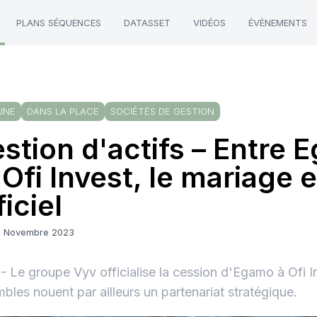
PLANS SÉQUENCES
DATASSET
VIDÉOS
ÉVÈNEMENTS
UNE
DANS LA PLACE
SOCIÉTÉS DE GESTION
stion d'actifs – Entre
 Ofi Invest, le mariage 
ficiel
7 Novembre 2023
 Le groupe Vyv officialise la cession d'Egamo à Ofi I
bles nouent par ailleurs un partenariat stratégique.