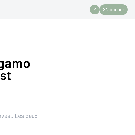
?
S'abonner
 Egamo
est
nvest. Les deux