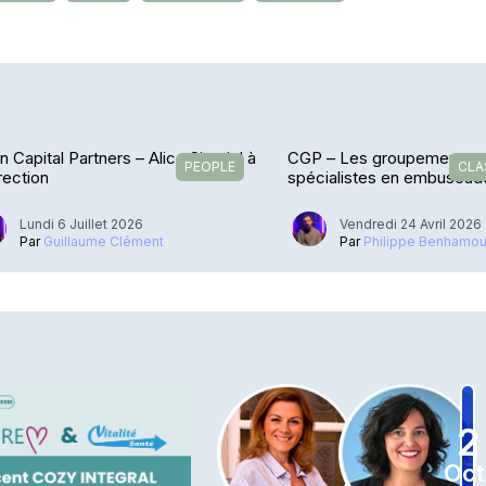
 Capital Partners – Alice Sireyjol à
CGP – Les groupements e
PEOPLE
CLA
irection
spécialistes en embuscad
Lundi 6 Juillet 2026
Vendredi 24 Avril 2026
Par
Guillaume Clément
Par
Philippe Benhamo
2
Oct