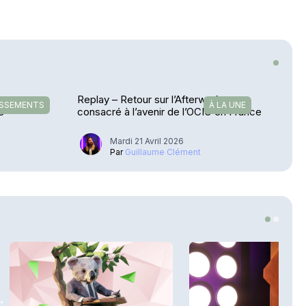
t non-
Replay – Retour sur l’Afterwork
SSEMENTS
À LA UNE
e
consacré à l’avenir de l’OCIO en France
Mardi 21 Avril 2026
u
Par
Guillaume Clément
.