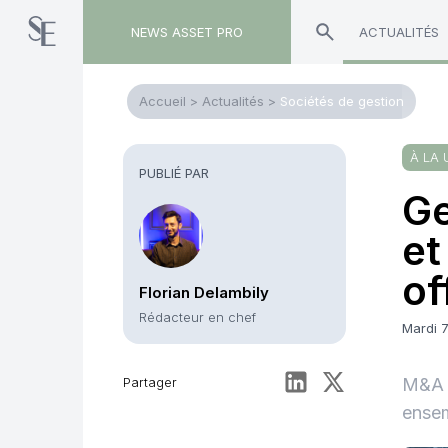
NEWS ASSET PRO
ACTUALITÉS
Accueil
>
Actualités
>
Sociétés de gestion
À LA 
PUBLIÉ PAR
Ge
et
of
Florian Delambily
Rédacteur en chef
Mardi 
Partager
M&A -
ensem