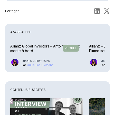
Partager
À VOIR AUSSI
Allianz Global Investors – Antoine Laurent
Allianz – La col
PEOPLE
monte à bord
Pimco souffle 
Lundi 6 Juillet 2026
Mercredi 
Par
Guillaume Clément
Par
Guilla
CONTENUS SUGGÉRÉS