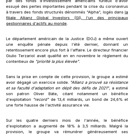
par des fonds d'investissement américains furieux d'avoir
essuyé des pertes importantes pendant la crise du coronavirus
à travers des fonds structurés dénommés "Alpha", logés dans
la
filiale Allianz Global Investors (GI), l'un des principaux
gestionnaires d'actifs au monde
.
Le département américain de la Justice (DOJ) a même ouvert
une enquête pénale depuis l'été dernier, donnant un
retentissement encore plus fort à l'affaire. Le directeur financier
Giulio Terzariol avait qualifié en en novembre le règlement du
contentieux de
"priorité la plus élevée"
.
Sans la prise en compte de cette provision, le groupe a estimé
avoir dégagé un exercice solide.
"Allianz a prouvé sa résistance
et sa faculté d'adaptation en dépit des défis de 2021"
, a estimé
son patron Oliver Bäte, citant notamment un bénéfice
d'exploitation
"record"
de 13,4 milliards, un bond de 24,6% et
une forte hausse de l'activité assurance vie.
Sur les quatre derniers mois de l'année, le bénéfice
d'exploitation a augmenté de 18% à 3,5 milliards. Malgré la
provision, le groupe va rémunérer généreusement ses