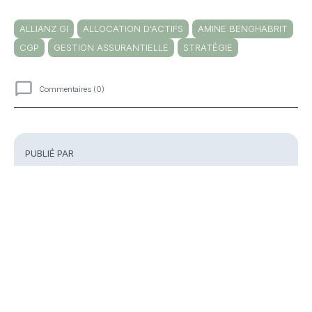
ALLIANZ GI
ALLOCATION D'ACTIFS
AMINE BENGHABRIT
CGP
GESTION ASSURANTIELLE
STRATÉGIE
Commentaires (0)
Commentaires
PUBLIÉ PAR
Guillaume Clément
Rédacteur en chef
Partager