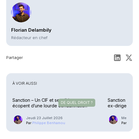
Florian Delambily
Rédacteur en chef
Partager
À VOIR AUSSI
Sanction – Un CIF et ses dirigeants
Sanction – Uzè
DE QUEL DROIT ?
écopent d’une lourde condamnation
ex-dirigeants
allégée
Jeudi 23 Juillet 2026
Mercredi 2
Par
Philippe Benhamou
Par
Phili