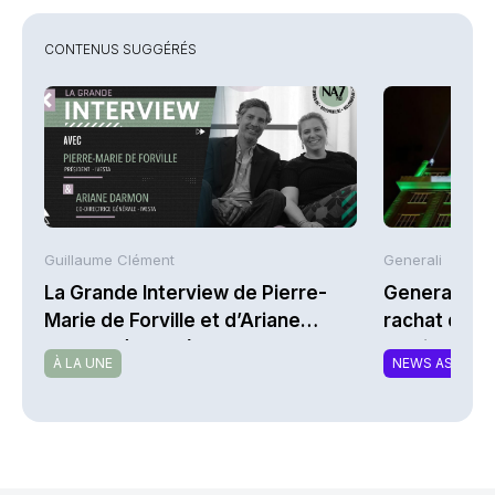
CONTENUS SUGGÉRÉS
Guillaume Clément
Generali
La Grande Interview de Pierre-
Generali la
Marie de Forville et d’Ariane
rachat d’ac
Darmon (Ivesta)
maximal tota
À LA UNE
NEWS ASSURA
d’euros