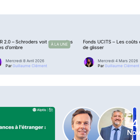
 2.0 – Schroders voit encore des
Fonds UCITS – Les coûts 
À LA UNE
es d’ombre
de glisser
Mercredi 8 Avril 2026
Mercredi 4 Mars 2026
Par
Guillaume Clément
Par
Guillaume Clément
4
Nov