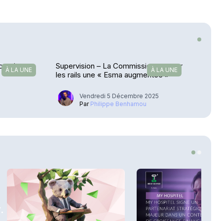
continuent
Supervision – La Commission met sur
À LA UNE
À LA UNE
les rails une « Esma augmentée »
Vendredi 5 Décembre 2025
Par
Philippe Benhamou
.