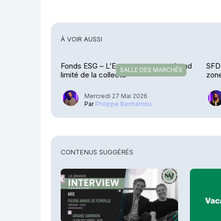
À VOIR AUSSI
Fonds ESG – L’Europe porte un rebond
SFDR
SALLE DES MARCHÉS
limité de la collecte
zon
Mercredi 27 Mai 2026
Par
Philippe Benhamou
CONTENUS SUGGÉRÉS