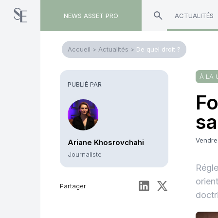
NEWS ASSET PRO
ACTUALITÉS
Accueil
>
Actualités
>
De quel droit ?
À LA 
PUBLIÉ PAR
Fo
sa
Vendre
Ariane Khosrovchahi
Journaliste
Régle
orien
Partager
doctr