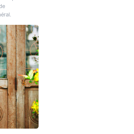
 de
éral.