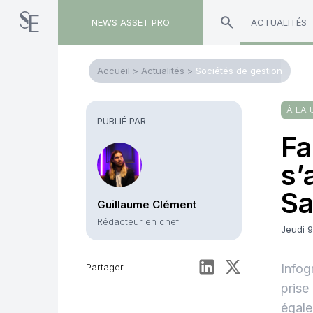
NEWS ASSET PRO
ACTUALITÉS
Accueil
>
Actualités
>
Sociétés de gestion
À LA 
PUBLIÉ PAR
Fa
s’
Sa
Guillaume Clément
Rédacteur en chef
Jeudi 
Partager
Infog
prise
égale