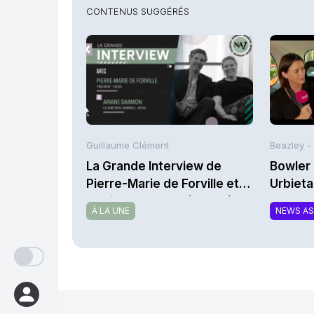
CONTENUS SUGGÉRÉS
Guillaume Clément
Beazley -
La Grande Interview de
Bowler 
Pierre-Marie de Forville et
Urbieta
d’Ariane Darmon (Ivesta)
À LA UNE
NEWS A