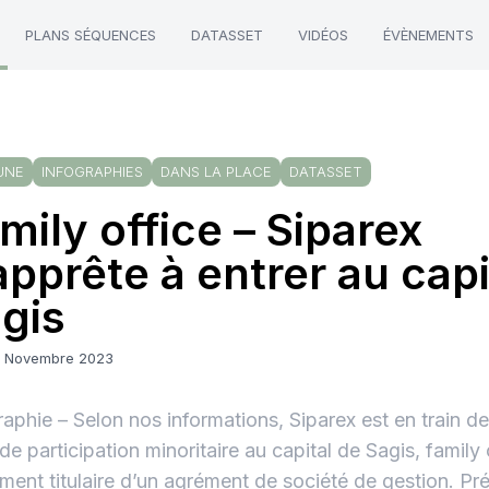
PLANS SÉQUENCES
DATASSET
VIDÉOS
ÉVÈNEMENTS
UNE
INFOGRAPHIES
DANS LA PLACE
DATASSET
mily office – Siparex
apprête à entrer au capi
gis
9 Novembre 2023
raphie – Selon nos informations, Siparex est en train de
 de participation minoritaire au capital de Sagis, family 
ment titulaire d’un agrément de société de gestion. Pr