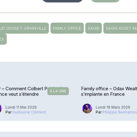
UD GOSSET-GRAINVILLE
FAMILY OFFICE
SAGIS
SAGIS ASSET 
EX
 – Comment Colbert Patrimoine
Family office – Odax Weal
À LA UNE
nce veut s’étendre
s’implante en France
Lundi 11 Mai 2026
Lundi 16 Mars 2026
Par
Guillaume Clément
Par
Philippe Benhamo