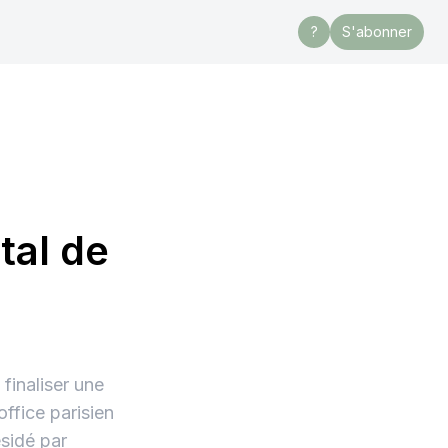
?
S'abonner
tal de
 finaliser une
office parisien
ésidé par