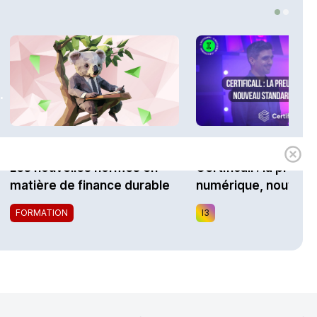
.
1h00
Expert
i3 Assurances
Les nouvelles normes en
Certificall : la preuv
matière de finance durable
numérique, nouveau
standard du marché
FORMATION
I3