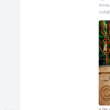
Arnau
colla
« Oui, 