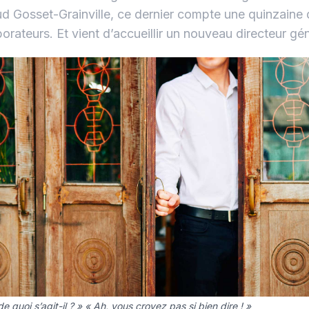
d Gosset-Grainville, ce dernier compte une quinzaine
borateurs. Et vient d’accueillir un nouveau directeur gén
de quoi s’agit-il ? » « Ah, vous croyez pas si bien dire ! »