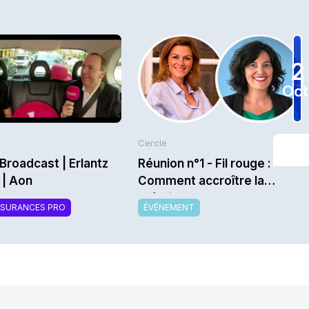
2
Oct
Cercle
Broadcast | Erlantz
Réunion n°1 - Fil rouge :
 | Aon
Comment accroître la
création de valeur des
SSURANCES PRO
ÉVÉNEMENT
organismes
complémentaires ? - Saison
2026/2027