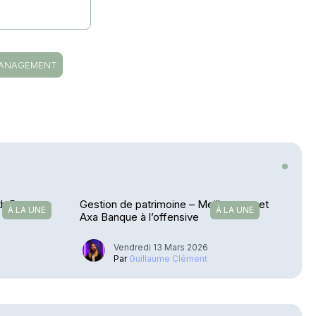
MANAGEMENT
th Partners
Gestion de patrimoine – Meilleurtaux et
À LA UNE
À LA UNE
Axa Banque à l’offensive
Vendredi 13 Mars 2026
u
Par
Guillaume Clément