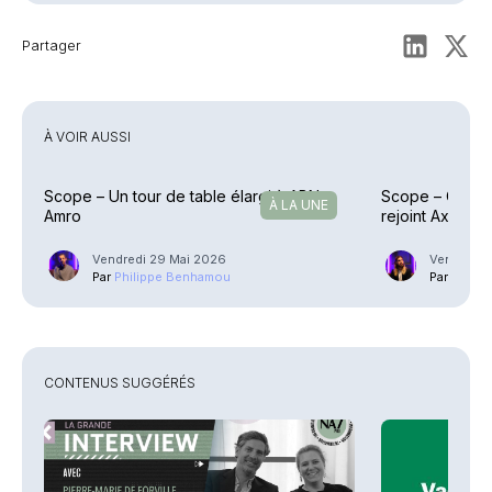
Partager
À VOIR AUSSI
Scope – Un tour de table élargi à ABN
Scope – Crédit
À LA UNE
Amro
rejoint Axa et 
Vendredi 29 Mai 2026
Vendredi 
Par
Philippe Benhamou
Par
Guilla
CONTENUS SUGGÉRÉS