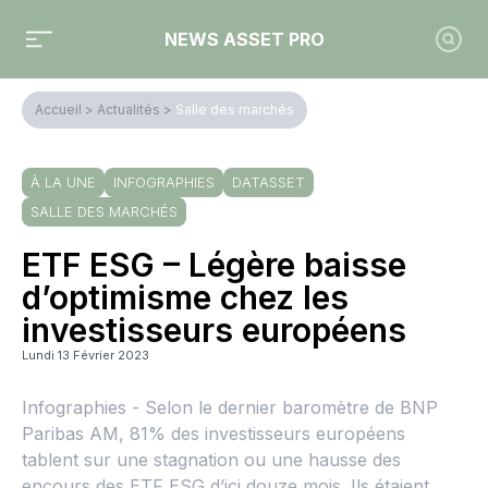
NEWS ASSET PRO
Accueil
>
Actualités
>
Salle des marchés
À LA UNE
INFOGRAPHIES
DATASSET
SALLE DES MARCHÉS
ETF ESG – Légère baisse
d’optimisme chez les
investisseurs européens
Lundi 13 Février 2023
Infographies - Selon le dernier baromètre de BNP
Paribas AM, 81% des investisseurs européens
tablent sur une stagnation ou une hausse des
encours des ETF ESG d’ici douze mois. Ils étaient