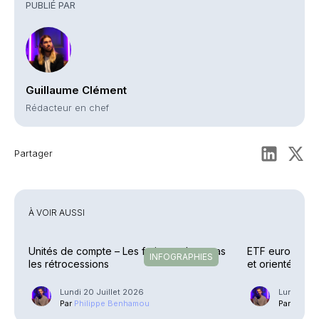
PUBLIÉ PAR
Guillaume Clément
Rédacteur en chef
Partager
À VOIR AUSSI
Unités de compte – Les frais reculent, pas
ETF européens 
INFOGRAPHIES
les rétrocessions
et orientés
Lundi 20 Juillet 2026
Lundi 13 J
Par
Philippe Benhamou
Par
Phili