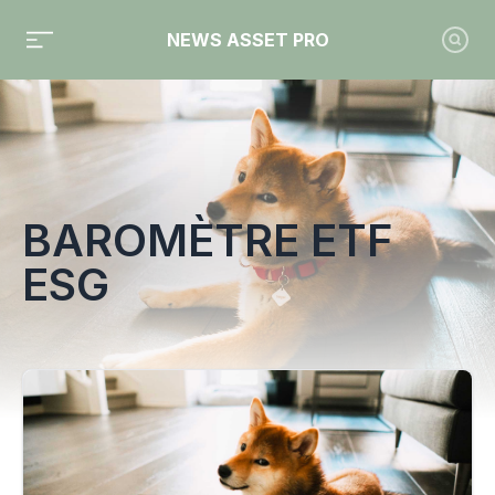
NEWS ASSET PRO
Toute l'actualité sur le tag "Baromètre ETF ESG"
BAROMÈTRE ETF
ESG