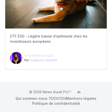
ETF ESG – Légère baisse d’optimisme chez les
investisseurs européens
lundi 13 février 2023
Par
Guillaume Clément
© 2026
News Asset Pro™
LinkedIn
Qui sommes-nous ?
CGV
CGU
Mentions légales
Politique de confidentialité