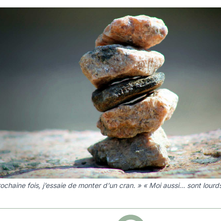
ochaine fois, j’essaie de monter d'un cran. » « Moi aussi… sont lourds