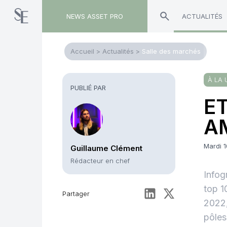
NEWS ASSET PRO
ACTUALITÉS
Accueil
>
Actualités
>
Salle des marchés
À LA 
PUBLIÉ PAR
ET
AM
Mardi 
Guillaume Clément
Rédacteur en chef
Infog
top 1
Partager
2022,
pôles