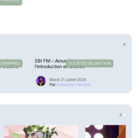
N PASSIVE
de fortune
SBI FM – Amundi se projette après
OGRAPHIES
SOCIÉTÉS DE GESTION
n d’actifs
l’introduction en Bourse
Mardi 21 Juillet 2026
Par
Guillaume Clément