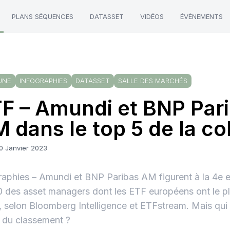
PLANS SÉQUENCES
DATASSET
VIDÉOS
ÉVÈNEMENTS
UNE
INFOGRAPHIES
DATASSET
SALLE DES MARCHÉS
F – Amundi et BNP Par
 dans le top 5 de la co
10 Janvier 2023
raphies – Amundi et BNP Paribas AM figurent à la 4e e
0 des asset managers dont les ETF européens ont le pl
 selon Bloomberg Intelligence et ETFstream. Mais qui 
 du classement ?