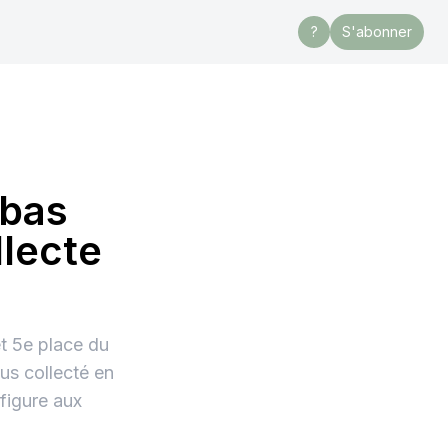
?
S'abonner
ibas
llecte
t 5e place du
us collecté en
figure aux