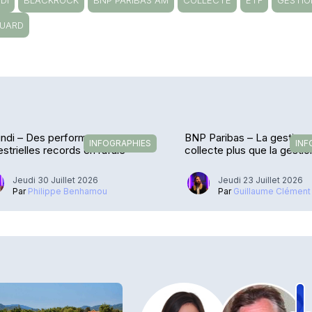
DI
BLACKROCK
BNP PARIBAS AM
COLLECTE
ETF
GESTIO
UARD
ndi – Des performances
BNP Paribas – La gestion 
INFOGRAPHIES
INF
estrielles records en rafale
collecte plus que la gestio
Jeudi 30 Juillet 2026
Jeudi 23 Juillet 2026
Par
Philippe Benhamou
Par
Guillaume Clément