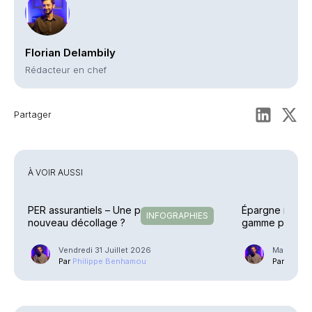
Florian Delambily
Rédacteur en chef
Partager
À VOIR AUSSI
PER assurantiels – Une pause avant un
Épargne indivi
INFOGRAPHIES
nouveau décollage ?
gamme poursuit
Vendredi 31 Juillet 2026
Mardi 7 Ju
Par
Philippe Benhamou
Par
Phili