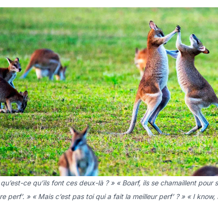
qu’est-ce qu’ils font ces deux-là ? » « Boarf, ils se chamaillent pour sa
re perf’. » « Mais c’est pas toi qui a fait la meilleur perf’ ? » « I know, 