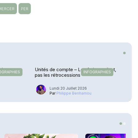
MERCER
PER
ution en
Unités de compte – Les frais reculent,
OGRAPHIES
INFOGRAPHIES
pas les rétrocessions
Lundi 20 Juillet 2026
u
Par
Philippe Benhamou