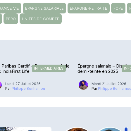
RANCE VIE
EPARGNE SALARIALE
ÉPARGNE-RETRAITE
FCPE
PERO
UNITÉS DE COMPTE
Paribas Cardif – De retour en Inde
Épargne salariale – Distrib
INTERMÉDIAIRES
INF
 IndiaFirst Life
demi-teinte en 2025
Lundi 27 Juillet 2026
Mardi 21 Juillet 2026
Par
Philippe Benhamou
Par
Philippe Benhamo