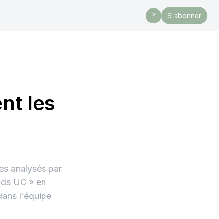
?
S'abonner
nt les
es analysés par
onds UC » en
dans l'équipe