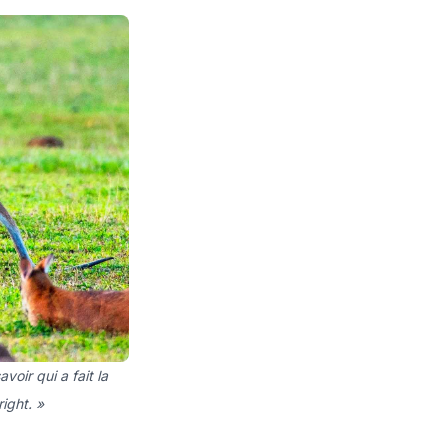
voir qui a fait la
right. »