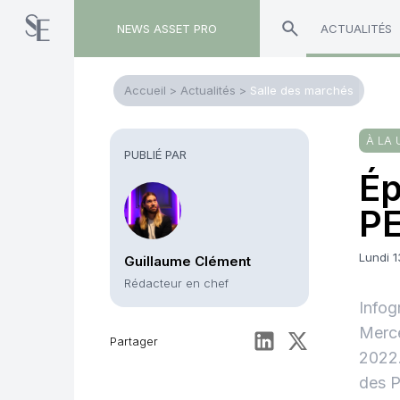
NEWS ASSET PRO
ACTUALITÉS
Accueil
>
Actualités
>
Salle des marchés
À LA 
PUBLIÉ PAR
Ép
PE
Lundi 
Guillaume Clément
Rédacteur en chef
Infog
Merce
Partager
2022.
des 