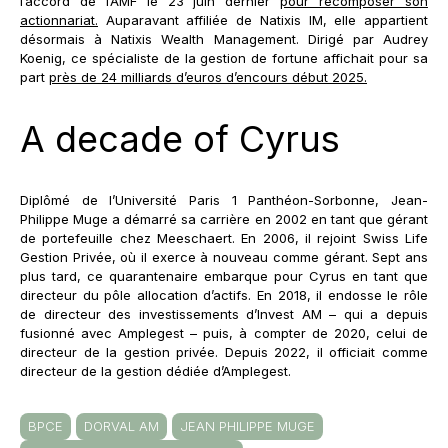
l’accord de l’AMF le 23 juin dernier
pour recomposer son
actionnariat.
Auparavant affiliée de Natixis IM, elle appartient
désormais à Natixis Wealth Management. Dirigé par Audrey
Koenig, ce spécialiste de la gestion de fortune affichait pour sa
part
près de 24 milliards d’euros d’encours début 2025.
A decade of Cyrus
Diplômé de l’Université Paris 1 Panthéon-Sorbonne, Jean-
Philippe Muge a démarré sa carrière en 2002 en tant que gérant
de portefeuille chez Meeschaert. En 2006, il rejoint Swiss Life
Gestion Privée, où il exerce à nouveau comme gérant. Sept ans
plus tard, ce quarantenaire embarque pour Cyrus en tant que
directeur du pôle allocation d’actifs. En 2018, il endosse le rôle
de directeur des investissements d’Invest AM – qui a depuis
fusionné avec Amplegest – puis, à compter de 2020, celui de
directeur de la gestion privée. Depuis 2022, il officiait comme
directeur de la gestion dédiée d’Amplegest.
BPCE
DORVAL AM
JEAN PHILIPPE MUGE