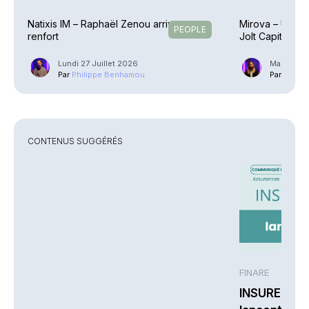
Natixis IM – Raphaël Zenou arrive en
Mirova – Une éq
PEOPLE
renfort
Jolt Capital
Lundi 27 Juillet 2026
Mardi 21 J
Par
Philippe Benhamou
Par
Guilla
CONTENUS SUGGÉRÉS
FINARE
INSUREM et