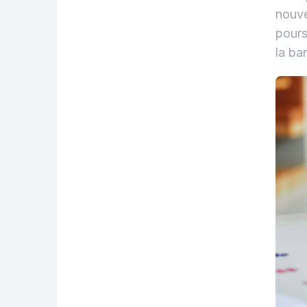
nouve
pours
la ba