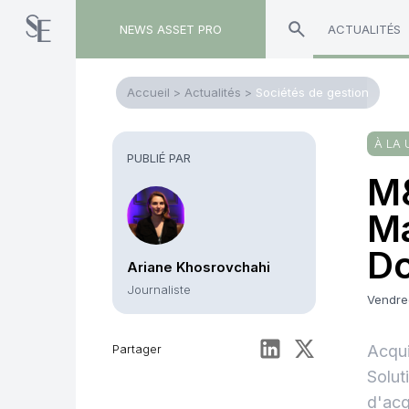
NEWS ASSET PRO
ACTUALITÉS
Accueil
>
Actualités
>
Sociétés de gestion
À LA 
PUBLIÉ PAR
M&
Ma
Do
Ariane Khosrovchahi
Journaliste
Vendred
Partager
Acqui
Solut
d'acq