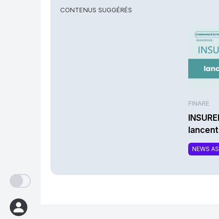
CONTENUS SUGGÉRÉS
FINARE
INSURE
lancen
une nou
NEWS A
complé
respon