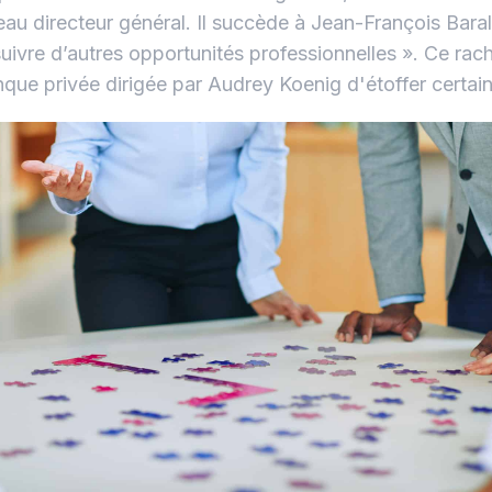
au directeur général. Il succède à Jean-François Baral
uivre d’autres opportunités professionnelles ». Ce rach
nque privée dirigée par Audrey Koenig d'étoffer certai