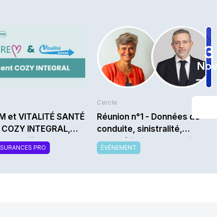
3
Nov
Cercle
M et VITALITÉ SANTÉ
Réunion n°1 - Données de
t COZY INTEGRAL,
conduite, sinistralité,
velle offre de
caractéristiques techniques
SSURANCES PRO
ÉVÉNEMENT
mentaire santé
: Quelle data auto et pour
sable et modulable
quoi faire ? - Saison
2026/2027