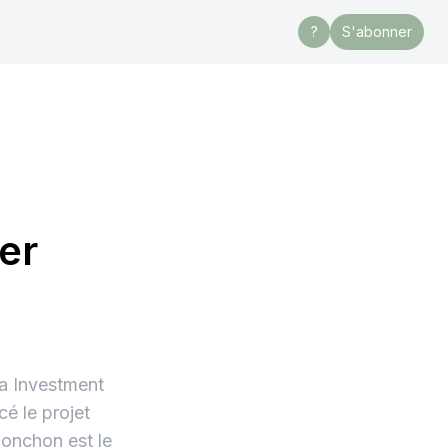
?
S'abonner
er
ga Investment
é le projet
onchon est le