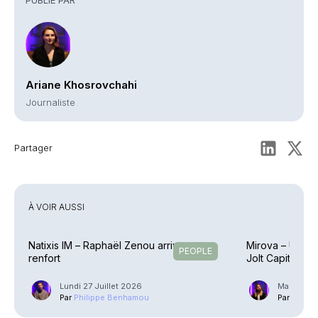
Ariane Khosrovchahi
Journaliste
Partager
À VOIR AUSSI
Natixis IM – Raphaël Zenou arrive en
Mirova – Une éq
PEOPLE
renfort
Jolt Capital
Lundi 27 Juillet 2026
Mardi 21 J
Par
Philippe Benhamou
Par
Guilla