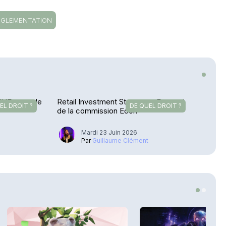
ÉGLEMENTATION
 l’UE amende
Retail Investment Strategy – Feu vert
EL DROIT ?
DE QUEL DROIT ?
de la commission Econ
Mardi 23 Juin 2026
u
Par
Guillaume Clément