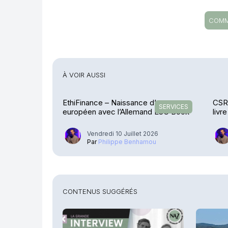
COMM
À VOIR AUSSI
EthiFinance – Naissance d’un groupe
CSR
SERVICES
européen avec l’Allemand ESG Book
livr
Vendredi 10 Juillet 2026
Par
Philippe Benhamou
CONTENUS SUGGÉRÉS