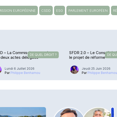
ISSION EUROPÉENNE
CSDD
ESG
PARLEMENT EUROPÉEN
R
D – La Commission européenne
SFDR 2.0 – Le Conseil de
DE QUEL DROIT ?
DE QU
e deux actes délégués
le projet de réforme
Lundi 6 Juillet 2026
Jeudi 25 Juin 2026
Par
Philippe Benhamou
Par
Philippe Benhamo