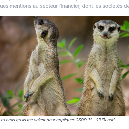
ues mentions au secteur financier, dont les sociétés d
à tu crois qu'ils me voient pour appliquer CSDD ?" - "JURI oui"