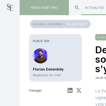
NEWS ASSET PRO
ACTUALITÉS
Accueil
>
Actualités
>
De quel droit ?
À LA 
PUBLIÉ PAR
De
so
s'
Florian Delambily
Rédacteur en chef
Jeudi 2
Partager
Le Pa
vigil
vote 