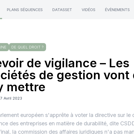
PLANS SÉQUENCES
DATASSET
VIDÉOS
ÉVÈNEMENTS
UNE
DE QUEL DROIT ?
voir de vigilance – Les
ciétés de gestion vont 
y mettre
7 Avril 2023
rlement européen s'apprête à voter la directive sur le 
ance des entreprises en matière de durabilité, dite CSD
final, la commission des affaires juridiques n'a pas ma