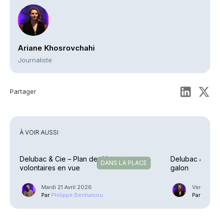
Ariane Khosrovchahi
Journaliste
Partager
À VOIR AUSSI
Delubac & Cie – Plan de départs
Delubac & Cie 
DANS LA PLACE
volontaires en vue
galon
Mardi 21 Avril 2026
Vendredi 
Par
Philippe Benhamou
Par
Ariane