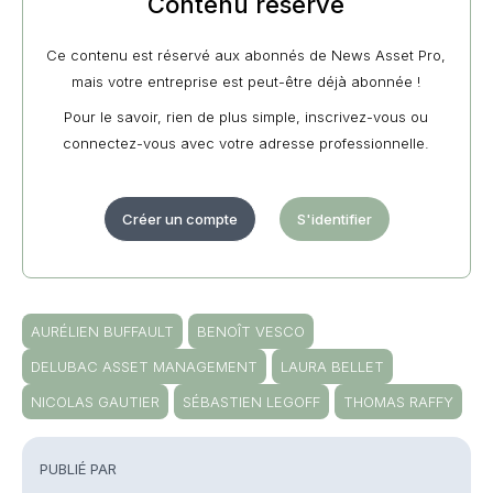
Contenu réservé
Ce contenu est réservé aux abonnés de News Asset Pro,
mais votre entreprise est peut-être déjà abonnée !
Pour le savoir, rien de plus simple, inscrivez-vous ou
connectez-vous avec votre adresse professionnelle.
Créer un compte
S'identifier
AURÉLIEN BUFFAULT
BENOÎT VESCO
DELUBAC ASSET MANAGEMENT
LAURA BELLET
NICOLAS GAUTIER
SÉBASTIEN LEGOFF
THOMAS RAFFY
PUBLIÉ PAR