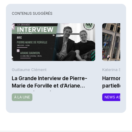
CONTENUS SUGGÉRÉS
Guillaume Clément
Katerina Stergi
La Grande Interview de Pierre-
Harmonie Mu
Marie de Forville et d’Ariane
partielle du 
Darmon (Ivesta)
MTCAT
À LA UNE
NEWS ASSURA