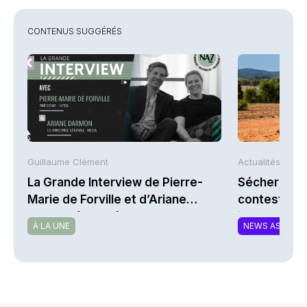
CONTENUS SUGGÉRÉS
Guillaume Clément
Actualités AFP
La Grande Interview de Pierre-
Sécheresse 
Marie de Forville et d’Ariane
contestent l
Darmon (Ivesta)
indemnisati
À LA UNE
NEWS ASSURA