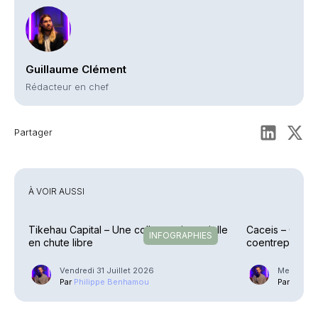
Guillaume Clément
Rédacteur en chef
Partager
À VOIR AUSSI
Tikehau Capital – Une collecte trimestrielle
Caceis – Cessi
INFOGRAPHIES
en chute libre
coentreprise la
Street
Vendredi 31 Juillet 2026
Mercredi 2
Par
Philippe Benhamou
Par
Phili