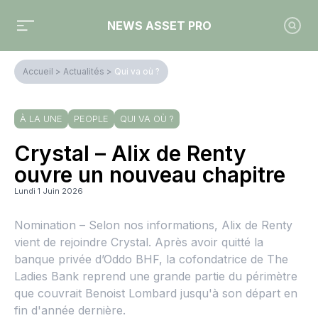
NEWS ASSET PRO
Accueil
>
Actualités
>
Qui va où ?
À LA UNE
PEOPLE
QUI VA OÙ ?
Crystal – Alix de Renty
ouvre un nouveau chapitre
Lundi 1 Juin 2026
Nomination – Selon nos informations, Alix de Renty
vient de rejoindre Crystal. Après avoir quitté la
banque privée d’Oddo BHF, la cofondatrice de The
Ladies Bank reprend une grande partie du périmètre
que couvrait Benoist Lombard jusqu'à son départ en
fin d'année dernière.