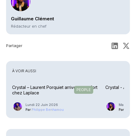
Guillaume Clément
Rédacteur en chef
Partager
À VOIR AUSSI
Crystal – Laurent Porquiet arrive en renfort
Crystal - Agath
PEOPLE
chez Laplace
Lundi 22 Juin 2026
Mardi 2 J
Par
Philippe Benhamou
Par
Guilla