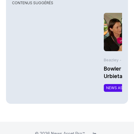
CONTENUS SUGGÉRÉS
Beazley -
Bowler Broa
Urbieta | A
NEWS ASSURA
© 2026
News Asset Pro™