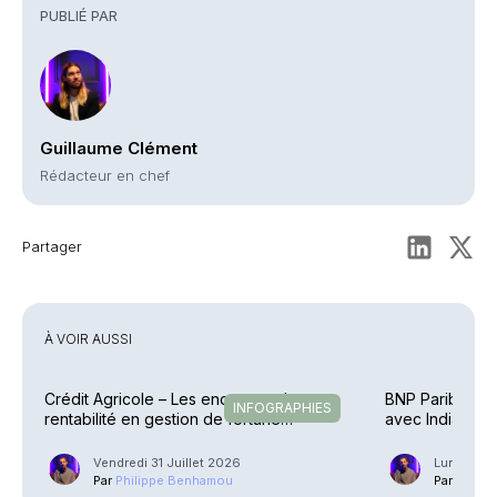
PUBLIÉ PAR
Guillaume Clément
Rédacteur en chef
Partager
À VOIR AUSSI
Crédit Agricole – Les encours et la
BNP Paribas Ca
INFOGRAPHIES
rentabilité en gestion de fortune
avec IndiaFirst 
explosent
Vendredi 31 Juillet 2026
Lundi 27 J
Par
Philippe Benhamou
Par
Phili