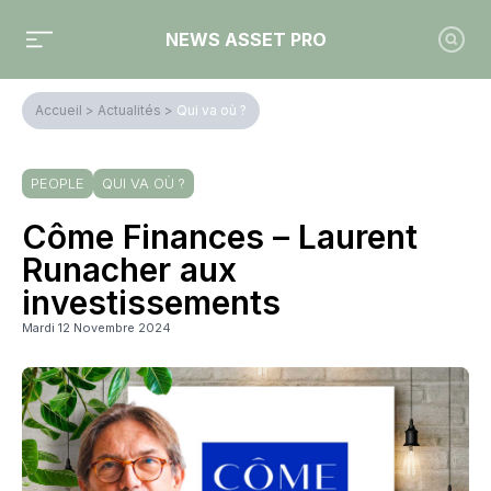
NEWS ASSET PRO
Accueil
>
Actualités
>
Qui va où ?
PEOPLE
QUI VA OÙ ?
Côme Finances – Laurent
Runacher aux
investissements
Mardi 12 Novembre 2024