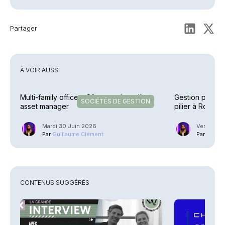
Partager
À VOIR AUSSI
Multi-family office – Côme se dote d’un
Gestion privé
SOCIÉTÉS DE GESTION
asset manager
pilier à Rouen
Mardi 30 Juin 2026
Vendredi 
Par
Guillaume Clément
Par
Guilla
CONTENUS SUGGÉRÉS