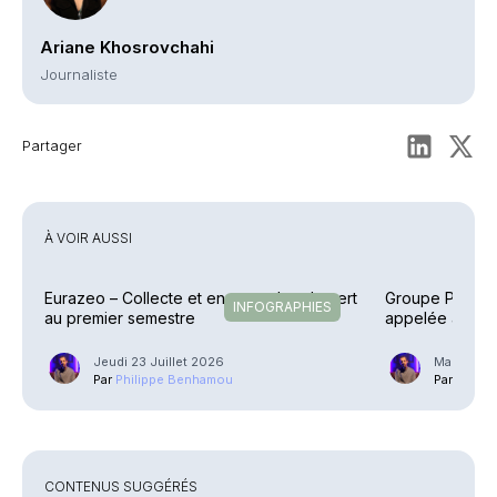
Ariane Khosrovchahi
Journaliste
Partager
À VOIR AUSSI
Eurazeo – Collecte et encours dans le vert
Groupe Premiu
INFOGRAPHIES
au premier semestre
appelée à se p
Jeudi 23 Juillet 2026
Mardi 30 
Par
Philippe Benhamou
Par
Phili
CONTENUS SUGGÉRÉS