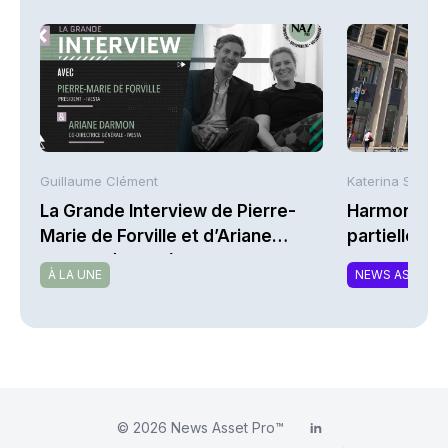
Guillaume Clément
Katerina Stergi
La Grande Interview de Pierre-
Harmonie Mu
Marie de Forville et d’Ariane
partielle du 
Darmon (Ivesta)
MTCAT
À LA UNE
NEWS ASSURA
© 2026
News Asset Pro™
LinkedIn