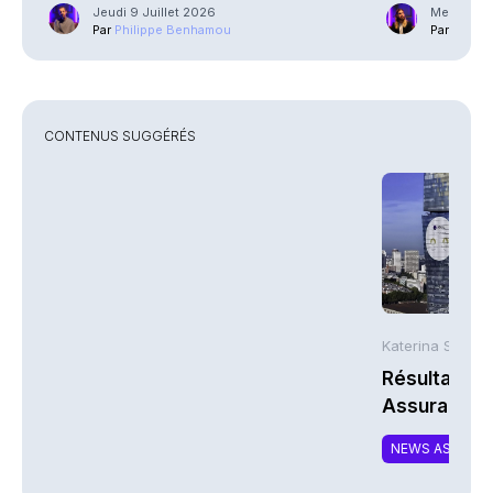
Jeudi 9 Juillet 2026
Mercredi 
Par
Philippe Benhamou
Par
Guilla
CONTENUS SUGGÉRÉS
Katerina Stergi
Résultats S
Assurances
NEWS ASSURA