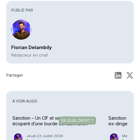
PUBLIÉ PAR
Florian Delambily
Rédacteur en chef
Partager
À VOIR AUSSI
Sanction – Un CIF et ses dirigeants
Sanction – Uzè
DE QUEL DROIT ?
écopent d’une lourde condamnation
ex-dirigeants
allégée
Jeudi 23 Juillet 2026
Mercredi 2