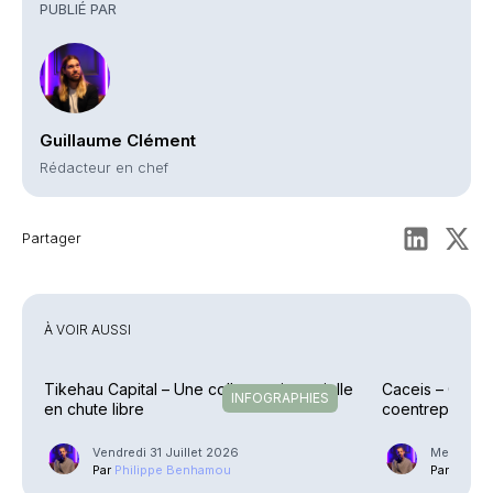
PUBLIÉ PAR
Guillaume Clément
Rédacteur en chef
Partager
À VOIR AUSSI
Tikehau Capital – Une collecte trimestrielle
Caceis – Cessi
INFOGRAPHIES
en chute libre
coentreprise la
Street
Vendredi 31 Juillet 2026
Mercredi 2
Par
Philippe Benhamou
Par
Phili