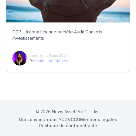
CGP - Astoria Finance rachète Audit Conseils
Investissements
vendredi 28 juin 2024
Par
Guillaume Clément
© 2026
News Asset Pro™
LinkedIn
Qui sommes-nous ?
CGV
CGU
Mentions légales
Politique de confidentialité