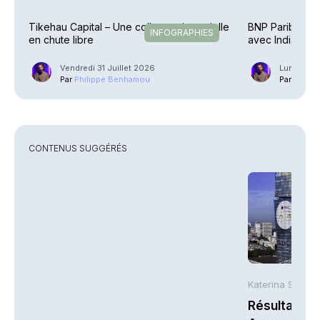
Tikehau Capital – Une collecte trimestrielle
BNP Paribas Ca
INFOGRAPHIES
en chute libre
avec IndiaFirst 
Vendredi 31 Juillet 2026
Lundi 27 J
Par
Philippe Benhamou
Par
Phili
CONTENUS SUGGÉRÉS
Katerina Stergi
Résultats S