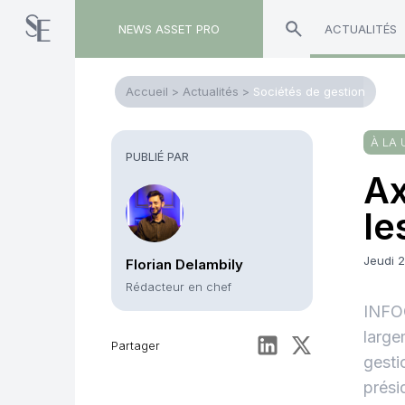
NEWS ASSET PRO
ACTUALITÉS
Accueil
>
Actualités
>
Sociétés de gestion
À LA 
PUBLIÉ PAR
Ax
le
Jeudi 2
Florian Delambily
Rédacteur en chef
INFOG
large
Partager
gesti
prési