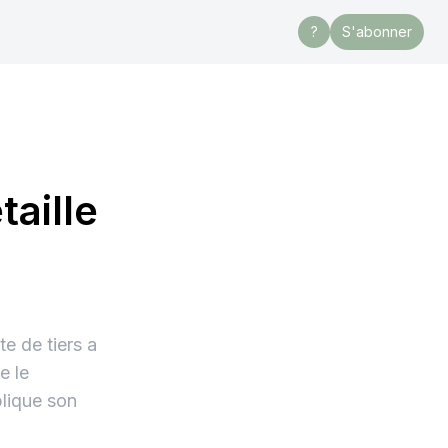
?
S'abonner
taille
e de tiers a
e le
plique son