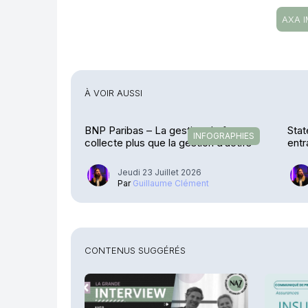
AXA I
À VOIR AUSSI
BNP Paribas – La gestion de fortune
Stat
INFOGRAPHIES
collecte plus que la gestion d’actifs
entr
Jeudi 23 Juillet 2026
Par
Guillaume Clément
CONTENUS SUGGÉRÉS