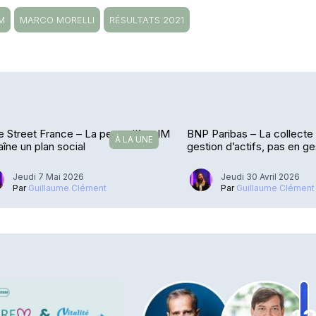
M
MARCO MORELLI
RÉSULTATS 2021
e Street France – La perte d’Axa IM
BNP Paribas – La collecte
À LA UNE
aîne un plan social
gestion d’actifs, pas en g
fortune
Jeudi 7 Mai 2026
Jeudi 30 Avril 2026
Par
Guillaume Clément
Par
Guillaume Clément