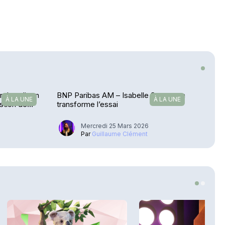
 rebondit en
BNP Paribas AM – Isabelle Scemama
À LA UNE
À LA UNE
estion de
transforme l’essai
Mercredi 25 Mars 2026
Par
Guillaume Clément