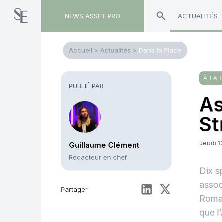
NEWS ASSET PRO
ACTUALITÉS
Accueil
>
Actualités
>
Dans la Place
À LA 
PUBLIÉ PAR
As
St
Jeudi 1
Guillaume Clément
Rédacteur en chef
Dix s
assoc
Partager
Romai
que l