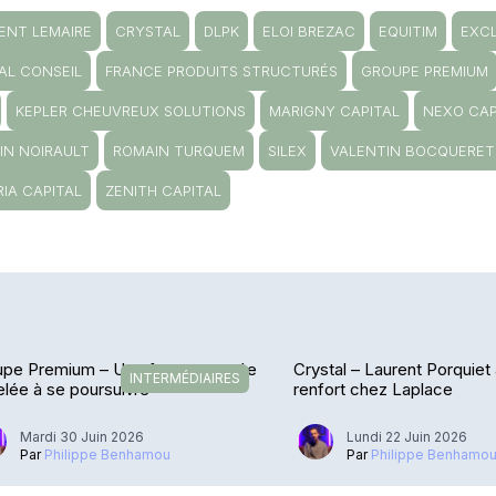
ENT LEMAIRE
CRYSTAL
DLPK
ELOI BREZAC
EQUITIM
EXCL
AL CONSEIL
FRANCE PRODUITS STRUCTURÉS
GROUPE PREMIUM
KEPLER CHEUVREUX SOLUTIONS
MARIGNY CAPITAL
NEXO CAP
IN NOIRAULT
ROMAIN TURQUEM
SILEX
VALENTIN BOCQUERET
IA CAPITAL
ZENITH CAPITAL
upe Premium – Une forte poussée
Crystal – Laurent Porquiet 
INTERMÉDIAIRES
lée à se poursuivre
renfort chez Laplace
Mardi 30 Juin 2026
Lundi 22 Juin 2026
Par
Philippe Benhamou
Par
Philippe Benhamo