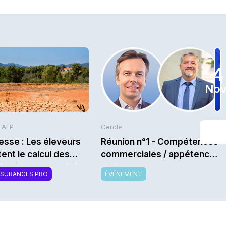
4
Nov
s AFP
Cercle
sse : Les éleveurs
Réunion n°1 - Compétences
ent le calcul des
commerciales / appétences
sations des prairies
digitales : quels nouveaux
SSURANCES PRO
ÉVÉNEMENT
vendeurs recherchent
aujourd’hui les compagnies
pour leurs réseaux ? -
Saison 2026/2027