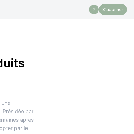
?
S'abonner
duits
d’une
 Présidée par
semaines après
opter par le