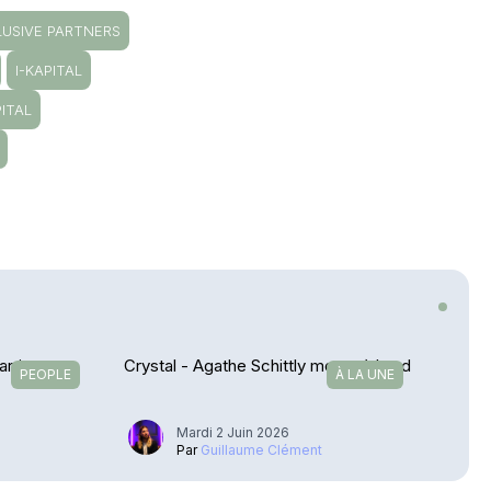
USIVE PARTNERS
I-KAPITAL
ITAL
arrive en
Crystal - Agathe Schittly monte à bord
PEOPLE
À LA UNE
Mardi 2 Juin 2026
u
Par
Guillaume Clément