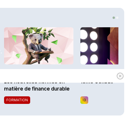
.
1h00
Expert
i3 Assurances
Les nouvelles normes en
10h10 Conseil
matière de finance durable
FORMATION
I3