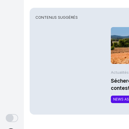
CONTENUS SUGGÉRÉS
Actualité
Séchere
contest
indemni
NEWS A