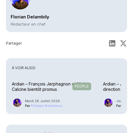
Florian Delambily
Rédacteur en chef
Partager
À VOIR AUSSI
Ardian – François Jerphagnon et Marion
Ardian – Jeu de
PEOPLE
Calcine bientôt promus
direction géné
Mardi 28 Juillet 2026
Jeudi 21 
Par
Philippe Benhamou
Par
Phili