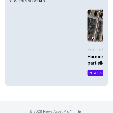
CONTENUS SUGGÉRÉS
Katerina Stergi
Harmonie Mu
partielle du 
MTCAT
NEWS ASSURA
© 2026
News Asset Pro™
LinkedIn