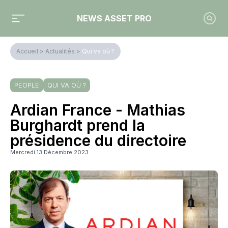
NEWS ASSET PRO
Accueil
>
Actualités
>
Qui va où ?
PEOPLE
QUI VA OÙ ?
Ardian France - Mathias
Burghardt prend la
présidence du directoire
Mercredi 13 Décembre 2023